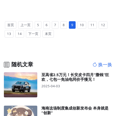
首页
上一页
5
6
7
8
9
10
11
12
13
14
下一页
末页
随机文章
换一换
至高省2.5万元！长安皮卡四月“撒钱”狂
欢，七包一免油电同价手慢无！
2025-04-03
海南这场制度集成创新发布会 本身就是
“创新”