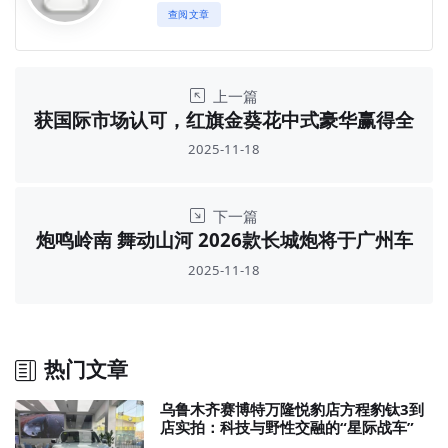
查阅文章
上一篇
获国际市场认可，红旗金葵花中式豪华赢得全
球青睐
2025-11-18
下一篇
炮鸣岭南 舞动山河 2026款长城炮将于广州车
展正式上市
2025-11-18
热门文章
乌鲁木齐赛博特万隆悦豹店方程豹钛3到
店实拍：科技与野性交融的“星际战车”